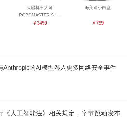
大疆机甲大师
海美迪小白盒
ROBOMASTER S1教
育机器人
￥3499
￥799
与Anthropic的AI模型卷入更多网络安全事件
行《人工智能法》相关规定，字节跳动发布