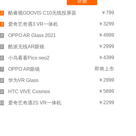
评测
￥799
酷睿视GOOVIS C10无线投屏器
2
￥3299
爱奇艺奇遇3 VR一体机
3
￥4999
OPPO AR Glass 2021
4
￥2999
酷派无线AR眼镜
5
￥4399
小鸟看看Pico neo2
6
即将上市
OPPO AR眼镜
7
￥2999
华为VR Glass
8
￥5899
HTC VIVE Cosmos
9
￥2299
爱奇艺奇遇2S VR一体机
10