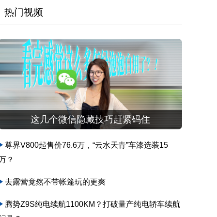
热门视频
这几个微信隐藏技巧赶紧码住
尊界V800起售价76.6万，“云水天青”车漆选装15
万？
去露营竟然不带帐篷玩的更爽
腾势Z9S纯电续航1100KM？打破量产纯电轿车续航